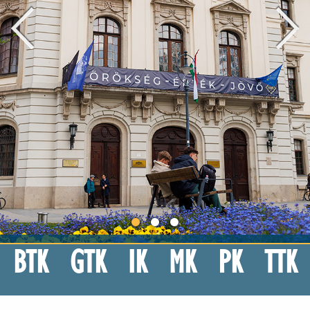
BTK
GTK
IK
MK
PK
TTK
Eszterházy Károly Katolikus Egyetem