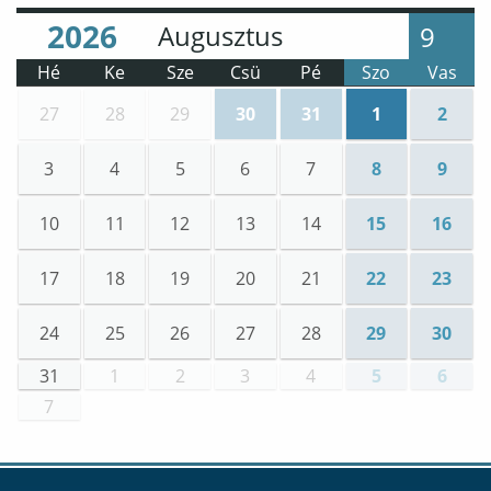
Év
Hónap
:
:
9
Hé
Ke
Sze
Csü
Pé
Szo
Vas
27
28
29
30
31
1
2
Események
Események
:
IX. Nemzetközi Liszt-
Események
:
IX. Nemzetköz
:
IX. N
3
4
5
6
7
8
9
10
11
12
13
14
15
16
17
18
19
20
21
22
23
24
25
26
27
28
29
30
31
1
2
3
4
5
6
7