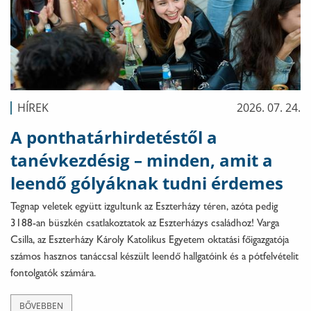
HÍREK
2026. 07. 24.
A ponthatárhirdetéstől a
tanévkezdésig – minden, amit a
leendő gólyáknak tudni érdemes
Tegnap veletek együtt izgultunk az Eszterházy téren, azóta pedig
3188-an büszkén csatlakoztatok az Eszterházys családhoz! Varga
Csilla, az Eszterházy Károly Katolikus Egyetem oktatási főigazgatója
számos hasznos tanáccsal készült leendő hallgatóink és a pótfelvételit
fontolgatók számára.
BŐVEBBEN