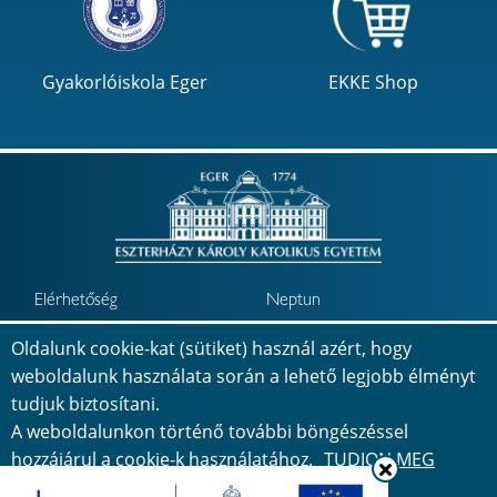
Gyakorlóiskola Eger
EKKE Shop
Elérhetőség
Neptun
Minőségbiztosítás
Jövőkép
Oldalunk cookie-kat (sütiket) használ azért, hogy
weboldalunk használata során a lehető legjobb élményt
Telefonkönyv
Térkép
tudjuk biztosítani.
A weboldalunkon történő további böngészéssel
Adatvédelem
Impresszum
hozzájárul a cookie-k használatához.
TUDJON MEG
Akadálymentesítési
TÖBBET...
nyilatkozat