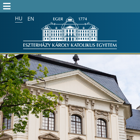
HU
EN
Keresés az egész honlapon:
FELVÉTELIZŐK
FELVETTEK
HALLGATÓK
ALUMNI
MUNKATÁRSAKNAK
ONK2026
HTOTDK2027