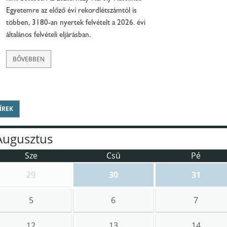
Egyetemre az előző évi rekordlétszámtól is
többen, 3180-an nyertek felvételt a 2026. évi
általános felvételi eljárásban.
BŐVEBBEN
ÍREK
Sze
Csü
Pé
29
30
31
Események
:
IX. Nemzetközi Liszt-verseny
Események
:
IX. Ne
5
6
7
12
13
14