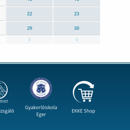
22
23
29
30
5
6
Gyakorlóiskola
izsgáló
EKKE Shop
Eger