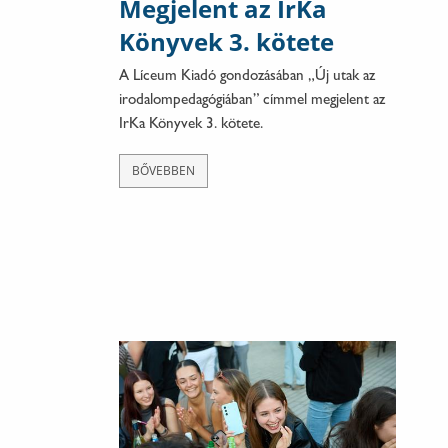
Megjelent az IrKa
Könyvek 3. kötete
A Líceum Kiadó gondozásában „Új utak az
irodalompedagógiában” címmel megjelent az
IrKa Könyvek 3. kötete.
BŐVEBBEN