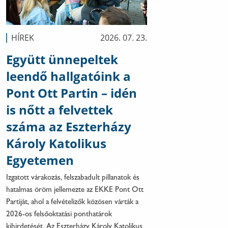
HÍREK
2026. 07. 23.
Együtt ünnepeltek
leendő hallgatóink a
Pont Ott Partin – idén
is nőtt a felvettek
száma az Eszterházy
Károly Katolikus
Egyetemen
Izgatott várakozás, felszabadult pillanatok és
hatalmas öröm jellemezte az EKKE Pont Ott
Partiját, ahol a felvételizők közösen várták a
2026-os felsőoktatási ponthatárok
kihirdetését. Az Eszterházy Károly Katolikus