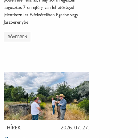
pótfelvételi eljárás, mely során egészen
augusztus 7-én éjfélig van lehetőséged
jelentkezni az E-felvételiben Egerbe vagy
Jászberénybe!
BŐVEBBEN
HÍREK
2026. 07. 27.