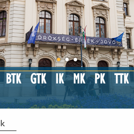
BTK
GTK
IK
MK
PK
TTK
atolikus Egyetem
ek