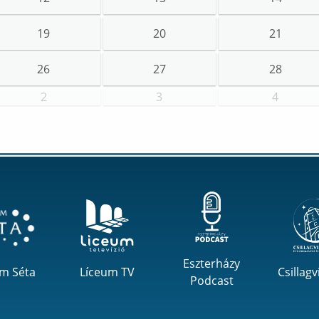
19
20
21
26
27
28
2
3
4
Eszterházy
um Séta
Líceum TV
Csillagv
Podcast