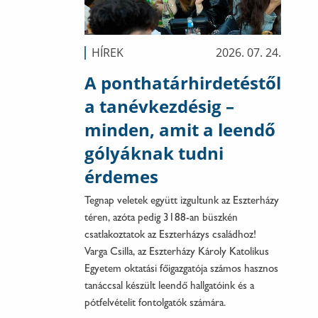
HÍREK
2026. 07. 24.
A ponthatárhirdetéstől
a tanévkezdésig –
minden, amit a leendő
gólyáknak tudni
érdemes
Tegnap veletek együtt izgultunk az Eszterházy
téren, azóta pedig 3188-an büszkén
csatlakoztatok az Eszterházys családhoz!
Varga Csilla, az Eszterházy Károly Katolikus
Egyetem oktatási főigazgatója számos hasznos
tanáccsal készült leendő hallgatóink és a
pótfelvételit fontolgatók számára.