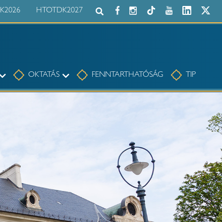
K2026
HTOTDK2027
Keresés az egész honlapon:
Tudomány
Oktatás
OKTATÁS
FENNTARTHATÓSÁG
TIP