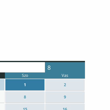
8
Szo
Vas
1
2
mzetközi Liszt-verseny
Események
:
IX. Nemzetközi Liszt-verseny
8
9
15
16