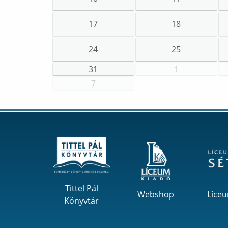
17
18
24
25
31
1
7
Tittel Pál
Webshop
Líce
Könyvtár