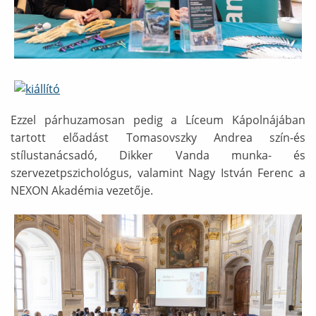
Ábra képaláírással: kiállító
Ezzel párhuzamosan pedig a Líceum Kápolnájában
tartott előadást Tomasovszky Andrea szín-és
stílustanácsadó, Dikker Vanda munka- és
szervezetpszichológus, valamint Nagy István Ferenc a
NEXON Akadémia vezetője.
Ábra képaláírással: kápolna