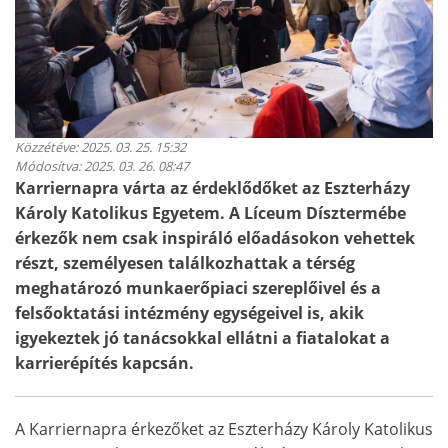
Közzétéve:
2025. 03. 25. 15:32
Módosítva:
2025. 03. 26. 08:47
Karriernapra várta az érdeklődőket az Eszterházy
Károly Katolikus Egyetem. A Líceum Dísztermébe
érkezők nem csak inspiráló előadásokon vehettek
részt, személyesen találkozhattak a térség
meghatározó munkaerőpiaci szereplőivel és a
felsőoktatási intézmény egységeivel is, akik
igyekeztek jó tanácsokkal ellátni a fiatalokat a
karrierépítés kapcsán.
A Karriernapra érkezőket az Eszterházy Károly Katolikus