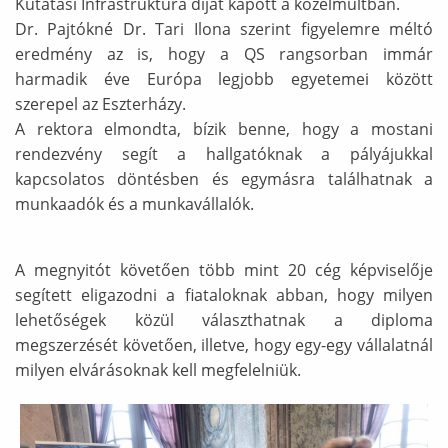
Kutatási Infrastruktúra díjat kapott a közelmúltban.
Dr. Pajtókné Dr. Tari Ilona szerint figyelemre méltó
eredmény az is, hogy a QS rangsorban immár
harmadik éve Európa legjobb egyetemei között
szerepel az Eszterházy.
A rektora elmondta, bízik benne, hogy a mostani
rendezvény segít a hallgatóknak a pályájukkal
kapcsolatos döntésben és egymásra találhatnak a
munkaadók és a munkavállalók.
A megnyitót követően több mint 20 cég képviselője
segített eligazodni a fiataloknak abban, hogy milyen
lehetőségek közül választhatnak a diploma
megszerzését követően, illetve, hogy egy-egy vállalatnál
milyen elvárásoknak kell megfelelniük.
Ábra képaláírással: sbs