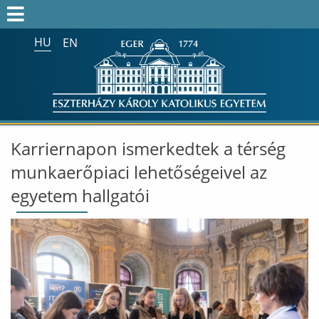
HU
EN
Keresés az egész honlapon:
FELVÉTELIZŐK
FELVETTEK
HALLGATÓK
Karriernapon ismerkedtek a térség
ALUMNI
munkaerőpiaci lehetőségeivel az
MUNKATÁRSAKNAK
egyetem hallgatói
ONK2026
HTOTDK2027