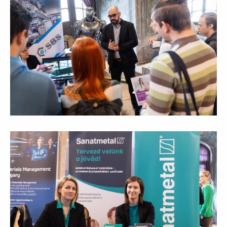
Ábra képaláírással: sanatmetal