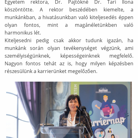
Egyetem rektora, Dr. Pajtókné Dr. Tari Ilona
köszöntötte. A rektor beszédében kiemelte, a
munkánkban, a hivatásunkban való kiteljesedés éppen
olyan fontos, mint a magánéletünkben való
harmonikus lét.
Kiteljesedni pedig csak akkor tudunk igazán, ha
munkánk során olyan tevékenységet végzünk, ami
személyiségünknek, képességeinknek megfelelő.
Nagyon fontos tehát az is, hogy milyen képzésben
részesülünk a karrierünket megelőzően.
Ábra képaláírással: rektor