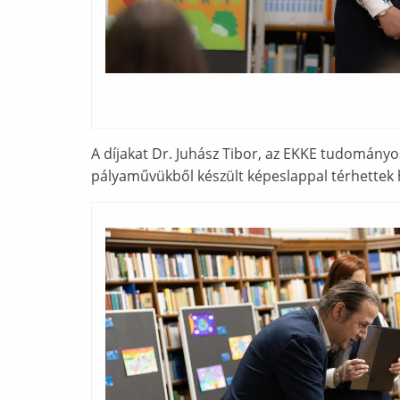
A díjakat Dr. Juhász Tibor, az EKKE tudományo
pályaművükből készült képeslappal térhettek 
Ábra képaláírással: dqd