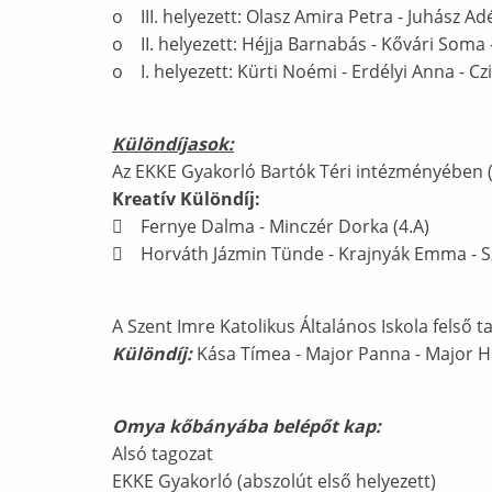
o III. helyezett: Olasz Amira Petra - Juhász Ad
o II. helyezett: Héjja Barnabás - Kővári Soma 
o I. helyezett: Kürti Noémi - Erdélyi Anna - C
Különdíjasok:
Az EKKE Gyakorló Bartók Téri intézményében (
Kreatív Különdíj:
 Fernye Dalma - Minczér Dorka (4.A)
 Horváth Jázmin Tünde - Krajnyák Emma - Sz
A Szent Imre Katolikus Általános Iskola felső 
Különdíj:
Kása Tímea - Major Panna - Major H
Omya kőbányába belépőt kap:
Alsó tagozat
EKKE Gyakorló (abszolút első helyezett)