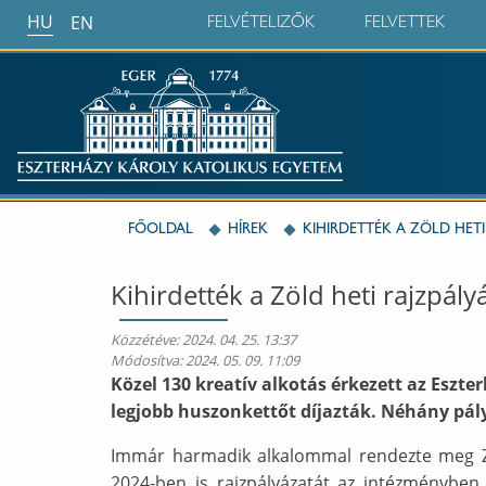
HU
EN
FELVÉTELIZŐK
FELVETTEK
FŐOLDAL
HÍREK
KIHIRDETTÉK A ZÖLD HETI
Kihirdették a Zöld heti rajzpály
Közzétéve:
2024. 04. 25. 13:37
Módosítva:
2024. 05. 09. 11:09
Közel 130 kreatív alkotás érkezett az Eszt
legjobb huszonkettőt díjazták. Néhány pály
Immár harmadik alkalommal rendezte meg Zö
2024-ben is rajzpályázatát az intézményben