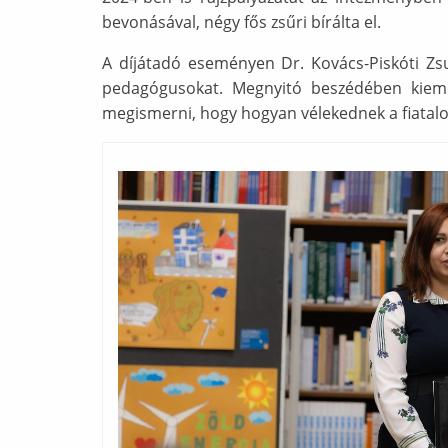
bevonásával, négy fős zsűri bírálta el.
A díjátadó eseményen Dr. Kovács-Piskóti Zsuz
pedagógusokat. Megnyitó beszédében kiemelt
megismerni, hogy hogyan vélekednek a fiatalok
Ábra képaláírással: scs