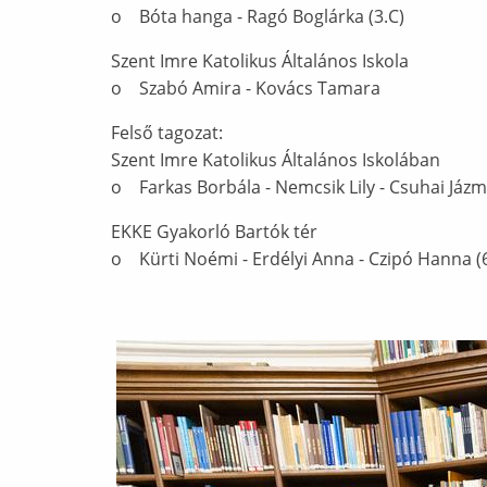
o Bóta hanga - Ragó Boglárka (3.C)
Szent Imre Katolikus Általános Iskola
o Szabó Amira - Kovács Tamara
Felső tagozat:
Szent Imre Katolikus Általános Iskolában
o Farkas Borbála - Nemcsik Lily - Csuhai Jázmi
EKKE Gyakorló Bartók tér
o Kürti Noémi - Erdélyi Anna - Czipó Hanna (6
Ábra képaláírással: nyertes