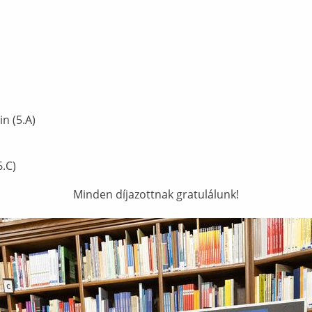
n (5.A)
.C)
Minden díjazottnak gratulálunk!