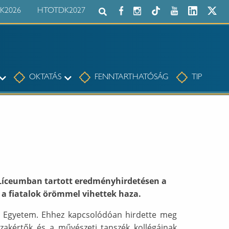
K2026
HTOTDK2027
Keresés az egész honlapon:
Tudomány
Oktatás
OKTATÁS
FENNTARTHATÓSÁG
TIP
A Líceumban tartott eredményhirdetésen a
 a fiatalok örömmel vihettek haza.
s Egyetem. Ehhez kapcsolódóan hirdette meg
zakértők és a művészeti tanszék kollégáinak