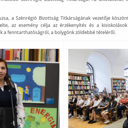
sa, a Szénrégió Bizottság Titkárságának vezetője köszönt
e, az esemény célja az érzékenyítés és a kisiskolások 
 a fenntarthatóságról, a bolygónk zöldebbé tételéről.
Ábra képaláírással: aca