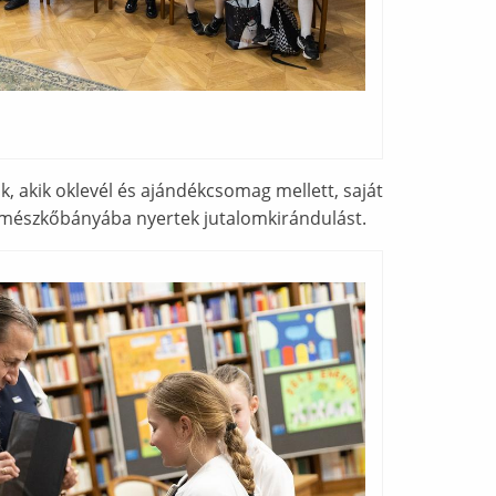
, akik oklevél és ajándékcsomag mellett, saját
yi mészkőbányába nyertek jutalomkirándulást.