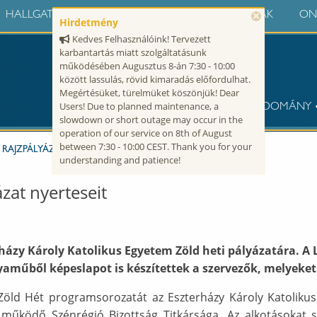
HALLGATÓK
ALUMNI
MUNKATÁRSAKNAK
ON
×
Hirdetmény
Kedves Felhasználóink! Tervezett
karbantartás miatt szolgáltatásunk
működésében Augusztus 8-án 7:30 - 10:00
között lassulás, rövid kimaradás előfordulhat.
Megértésüket, türelmüket köszönjük! Dear
Users! Due to planned maintenance, a
Egyetem
EGYETEM
TUDOMÁNY
slowdown or short outage may occur in the
operation of our service on 8th of August
between 7:30 - 10:00 CEST. Thank you for your
 RAJZPÁLYÁZAT NYERTESEIT
understanding and patience!
ázat nyerteseit
erházy Károly Katolikus Egyetem Zöld heti pályázatára. 
aműből képeslapot is készítettek a szervezők, melyeket
ld Hét programsorozatát az Eszterházy Károly Katoliku
 működő Szénrégió Bizottság Titkársága. Az alkotásokat s