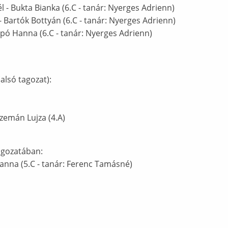
él - Bukta Bianka (6.C - tanár: Nyerges Adrienn)
- Bartók Bottyán (6.C - tanár: Nyerges Adrienn)
zipó Hanna (6.C - tanár: Nyerges Adrienn)
alsó tagozat):
emán Lujza (4.A)
tagozatában:
anna (5.C - tanár: Ferenc Tamásné)