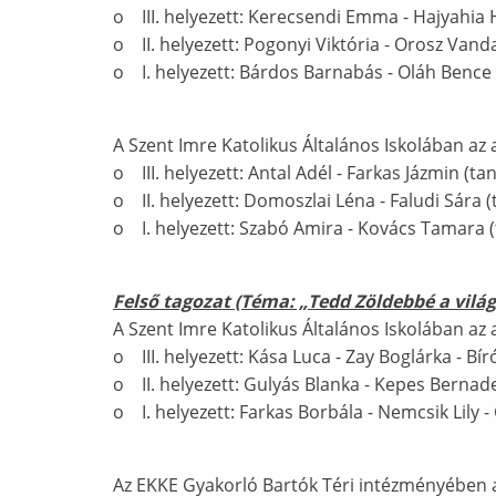
o III. helyezett: Kerecsendi Emma - Hajyahia 
o II. helyezett: Pogonyi Viktória - Orosz Vanda
o I. helyezett: Bárdos Barnabás - Oláh Bence 
A Szent Imre Katolikus Általános Iskolában az
o III. helyezett: Antal Adél - Farkas Jázmin (tan
o II. helyezett: Domoszlai Léna - Faludi Sára (
o I. helyezett: Szabó Amira - Kovács Tamara (t
Felső tagozat (Téma: „Tedd Zöldebbé a vilá
A Szent Imre Katolikus Általános Iskolában az
o III. helyezett: Kása Luca - Zay Boglárka - Bí
o II. helyezett: Gulyás Blanka - Kepes Bernad
o I. helyezett: Farkas Borbála - Nemcsik Lily 
Az EKKE Gyakorló Bartók Téri intézményében a