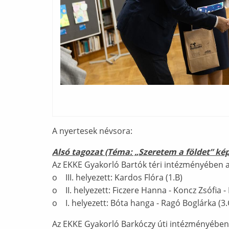
A nyertesek névsora:
Alsó tagozat (Téma: „Szeretem a földet” ké
Az EKKE Gyakorló Bartók téri intézményében a
o III. helyezett: Kardos Flóra (1.B)
o II. helyezett: Ficzere Hanna - Koncz Zsófia - 
o I. helyezett: Bóta hanga - Ragó Boglárka (3.
Az EKKE Gyakorló Barkóczy úti intézményében 