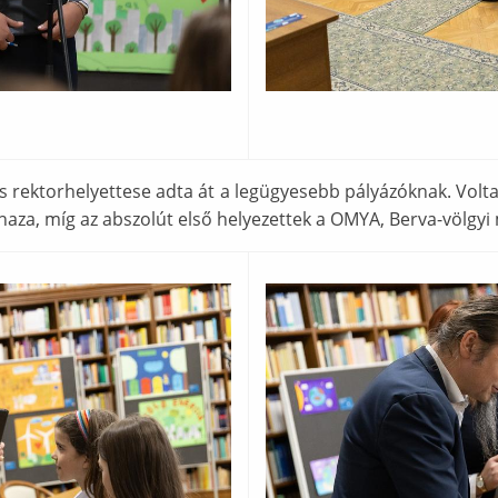
s rektorhelyettese adta át a legügyesebb pályázóknak. Voltak
haza, míg az abszolút első helyezettek a OMYA, Berva-völg
Ábra képaláírással: dqwd