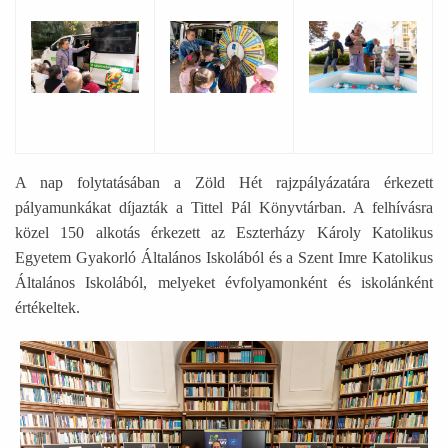
Ábra képaláírással: Egy nő egy autóból mutatja a gyere
Ábra képaláírással: Egy játékos felad
Ábra képaláírással
A nap folytatásában a Zöld Hét rajzpályázatára érkezett
pályamunkákat díjazták a Tittel Pál Könyvtárban. A felhívásra
közel 150 alkotás érkezett az Eszterházy Károly Katolikus
Egyetem Gyakorló Általános Iskolából és a Szent Imre Katolikus
Általános Iskolából, melyeket évfolyamonként és iskolánként
értékeltek.
Ábra képaláírással: Egy csoportkép a szervezőkről és a v