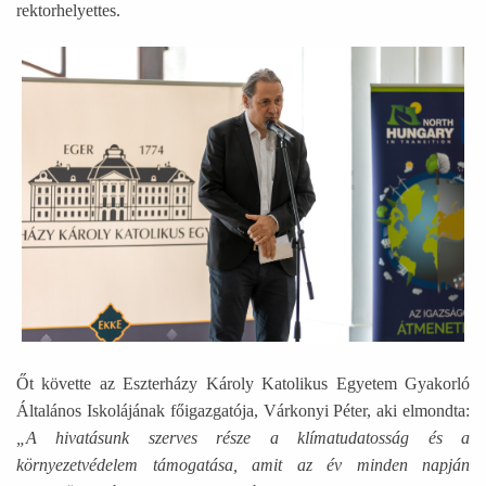
rektorhelyettes.
Ábra képaláírással: Egy idősebb férfi beszél és köszönti a
Őt követte az Eszterházy Károly Katolikus Egyetem Gyakorló
Általános Iskolájának főigazgatója, Várkonyi Péter, aki elmondta:
„A hivatásunk szerves része a klímatudatosság és a
környezetvédelem támogatása, amit az év minden napján