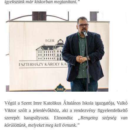
igyekszünk már kiskorban megtanítani.”
Ábra képaláírással: Egy fiatal férfi áll és köszönti a jelenlé
Végül a Szent Imre Katolikus Általános Iskola igazgatója, Valkó
Viktor szólt a jelenlévőkhöz, aki a rendezvény figyelemfelkeltő
szerepét hangsúlyozta. Elmondta:
„Rengeteg szépség van
körülöttünk, melyeket meg kell óvnunk.”