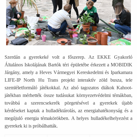
Szerdán a gyerekeké volt a főszerep. Az EKKE Gyakorló
Általános Iskolájának Bartók téri épületébe érkezett a MOBIDIK
Járgány, amely a Heves Vármegyei Kereskedelmi és Iparkamara
LIFE-IP North Hu Trans projekt interaktív zöld busza, tele
szemléletformáló játékokkal. Az alsó tagozatos diákok Kahoot-
játékban mérhették össze tudásukat környezetvédelmi témákban,
továbbá a szerencsekerék pörgetésével a gyerekek újabb
kérdéseket kaptak a hulladéktárolás, az energiahatékonyság és a
megújuló energia témakörökben. A helyes hulladékelhelyezést a
gyerekek ki is próbálhatták.