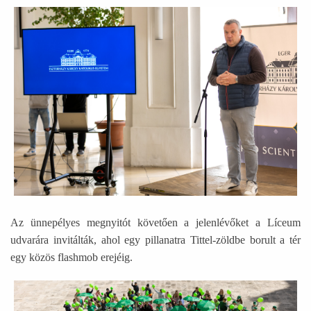
Ábra képaláírással: Egy ember áll és köszönti a résztvevők
Az ünnepélyes megnyitót követően a jelenlévőket a Líceum
udvarára invitálták, ahol egy pillanatra Tittel-zöldbe borult a tér
egy közös flashmob erejéig.
Ábra képaláírással: A Líceum udvaron állnak felnőttek és g