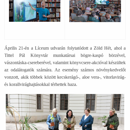
Április 21-én a Líceum udvarán folytatódott a Zöld Hét, ahol a
Tittel Pál Könyvtár munkatársai bögre-kaspó börzével,
vászontáska-csereberével, valamint könyvcsere-akcióval készültek
az odalátogatók számára. Az esemény számos növénykedvelőt
vonzott, akik többek között kecskerágó-, aloe vera-, vitorlavirág-
és korallvirághajtásokkal térhettek haza.
Ábra képaláírással: Emberek mosolyognak a Líceum udvaro