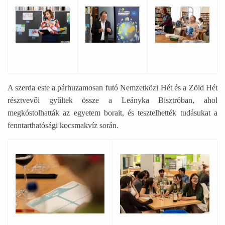
Ábra képaláírással: Egy nő áll a színpadon és beszél
Ábra képaláírással: Egy férfi áll a sz
Ábra képaláírással:
A szerda este a párhuzamosan futó Nemzetközi Hét és a Zöld Hét
résztvevői gyűltek össze a Leányka Bisztróban, ahol
megkóstolhatták az egyetem borait, és tesztelhették tudásukat a
fenntarthatósági kocsmakvíz során.
Ábra képaláírással: Egy közelikép egy asztalról amin eg
Ábra képaláírással: Fiatalok