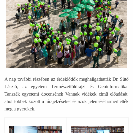
A nap további részében az érdeklődők meghallgathatták Dr. Sütő
László, az egyetem Természetföldrajzi és Geoinformatikai
Tanszék egyetemi docensének Vannak vidékek című előadását,
ahol többek között a túrajelzéseket és azok jelentését ismerhették
meg a gyerekek.
Ábra képaláírással: Egy férfi mutat egy vetítőre amin tú
Ábra képaláírással: Egy férf