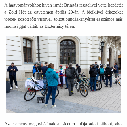
A hagyományokhoz híven ismét Bringás reggelivel vette kezdetét
a Zöld Hét az egyetemen április 20-án. A biciklivel érkezőket
többek között főtt virslivel, töltött bundáskenyérrel és számos más
finomsággal várták az Eszterházy téren.
Ábra képaláírással: Az emberek állnak az egyetem előtt bici
Az esemény megnyitójának a Líceum aulája adott otthont, ahol