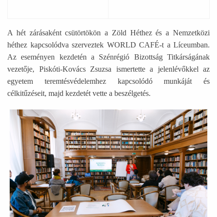
A hét zárásaként csütörtökön a Zöld Héthez és a Nemzetközi
héthez kapcsolódva szerveztek WORLD CAFÉ-t a Líceumban.
Az eseményen kezdetén a Szénrégió Bizottság Titkárságának
vezetője, Piskóti-Kovács Zsuzsa ismertette a jelenlévőkkel az
egyetem teremtésvédelemhez kapcsolódó munkáját és
célkitűzéseit, majd kezdetét vette a beszélgetés.
Ábra képaláírással: Emberek ülnek egy teremben és beszél