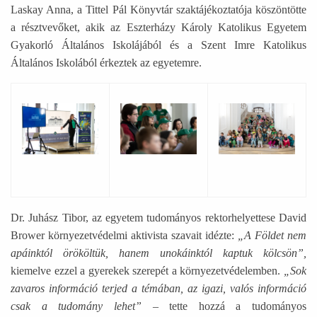
Laskay Anna, a Tittel Pál Könyvtár szaktájékoztatója köszöntötte
a résztvevőket, akik az Eszterházy Károly Katolikus Egyetem
Gyakorló Általános Iskolájából és a Szent Imre Katolikus
Általános Iskolából érkeztek az egyetemre.
Ábra képaláírással: Laskay Anna a Tittel Pál Könyvtár sz
Ábra képaláírással: Emberek zöld EKF 
Ábra képaláírással
Dr. Juhász Tibor, az egyetem tudományos rektorhelyettese David
Brower környezetvédelmi aktivista szavait idézte:
„A Földet nem
apáinktól örököltük, hanem unokáinktól kaptuk kölcsön”,
kiemelve ezzel a gyerekek szerepét a környezetvédelemben.
„Sok
zavaros információ terjed a témában, az igazi, valós információ
csak a tudomány lehet”
– tette hozzá a tudományos