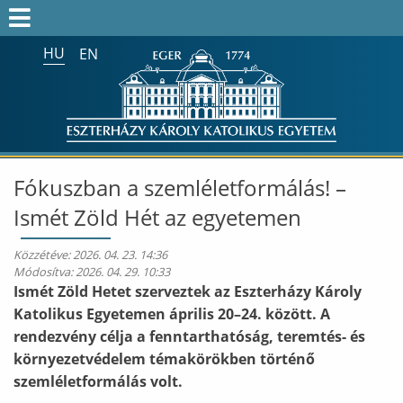
HU
EN
Keresés az egész honlapon:
FELVÉTELIZŐK
FELVETTEK
HALLGATÓK
Fókuszban a szemléletformálás! –
ALUMNI
Ismét Zöld Hét az egyetemen
MUNKATÁRSAKNAK
Közzétéve:
2026. 04. 23. 14:36
Módosítva:
2026. 04. 29. 10:33
ONK2026
Ismét Zöld Hetet szerveztek az Eszterházy Károly
Katolikus Egyetemen április 20–24. között. A
HTOTDK2027
rendezvény célja a fenntarthatóság, teremtés- és
környezetvédelem témakörökben történő
szemléletformálás volt.