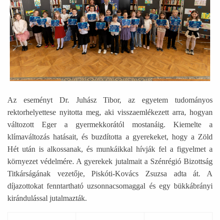
Az eseményt Dr. Juhász Tibor, az egyetem tudományos
rektorhelyettese nyitotta meg, aki visszaemlékezett arra, hogyan
változott Eger a gyermekkorától mostanáig. Kiemelte a
klímaváltozás hatásait, és buzdította a gyerekeket, hogy a Zöld
Hét után is alkossanak, és munkáikkal hívják fel a figyelmet a
környezet védelmére. A gyerekek jutalmait a Szénrégió Bizottság
Titkárságának vezetője, Piskóti-Kovács Zsuzsa adta át. A
díjazottokat fenntartható uzsonnacsomaggal és egy bükkábrányi
kirándulással jutalmazták.