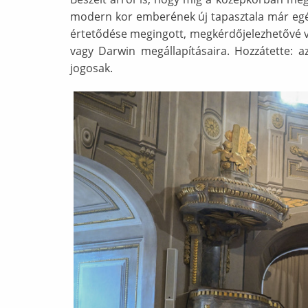
modern kor emberének új tapasztala már egész
értetődése megingott, megkérdőjelezhetővé vá
vagy Darwin megállapításaira. Hozzátette: azó
jogosak.