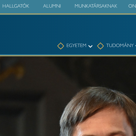
HALLGATÓK
ALUMNI
MUNKATÁRSAKNAK
ON
Egyetem
EGYETEM
TUDOMÁNY