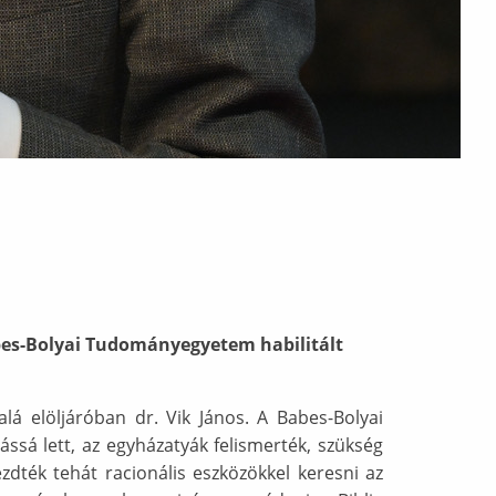
abes-Bolyai Tudományegyetem habilitált
á elöljáróban dr. Vik János. A Babes-Bolyai
ssá lett, az egyházatyák felismerték, szükség
zdték tehát racionális eszközökkel keresni az