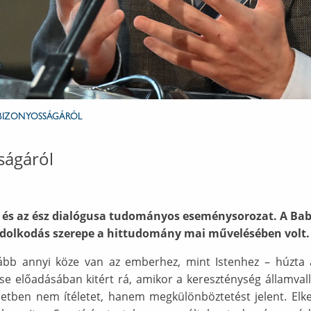
V BIZONYOSSÁGÁRÓL
sságáról
hit és az ész dialógusa tudományos eseménysorozat. A B
ndolkodás szerepe a hittudomány mai művelésében volt.
ább annyi köze van az emberhez, mint Istenhez – húzta al
előadásában kitért rá, amikor a kereszténység államvallá
etben nem ítéletet, hanem megkülönböztetést jelent. Elke