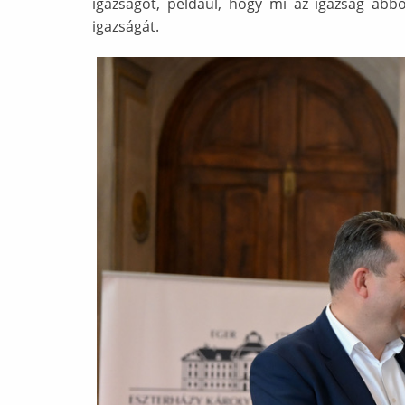
igazságot, például, hogy mi az igazság abb
igazságát.