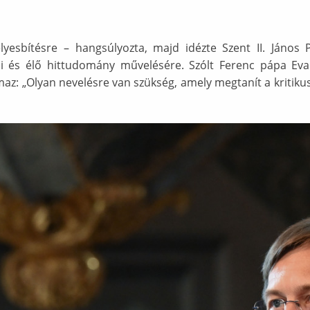
yesbítésre – hangsúlyozta, majd idézte Szent II. János P
i és élő hittudomány művelésére. Szólt Ferenc pápa Eva
maz: „Olyan nevelésre van szükség, amely megtanít a kritik