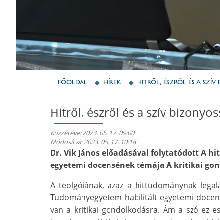
FŐOLDAL
HÍREK
HITRŐL, ÉSZRŐL ÉS A SZÍ
Hitről, észről és a szív bizonyo
Közzétéve:
2023. 05. 17. 09:00
Módosítva:
2023. 05. 17. 10:18
Dr. Vik János előadásával folytatódott A 
egyetemi docensének témája A kritikai go
A teolgóiának, azaz a hittudománynak legal
Tudományegyetem habilitált egyetemi docense 
van a kritikai gondolkodásra. Ám a szó ez es