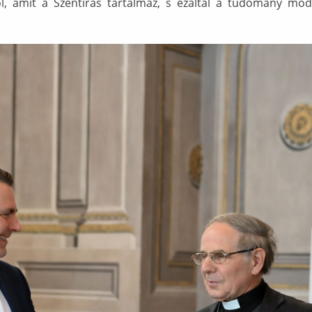
ól, amit a Szentírás tartalmaz, s ezáltal a tudomány mó