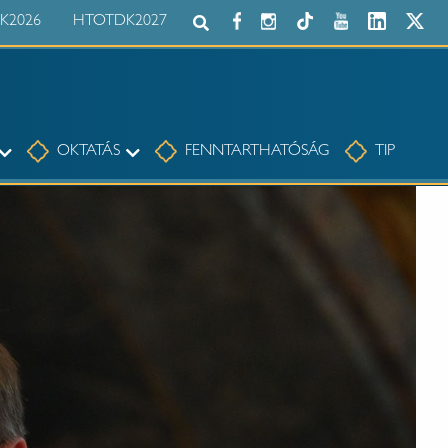
K2026
HTOTDK2027
Keresés az egész honlapon:
Tudomány
Oktatás
OKTATÁS
FENNTARTHATÓSÁG
TIP