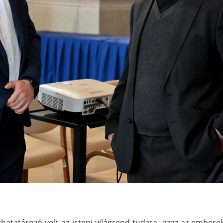
atatározó volt az isteni világrend tudata, azaz az emberek 