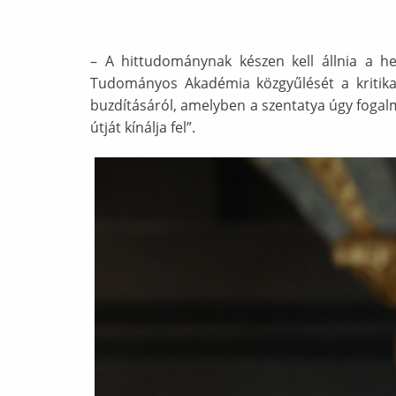
– A hittudománynak készen kell állnia a hel
Tudományos Akadémia közgyűlését a kritika
buzdításáról, amelyben a szentatya úgy fogal
útját kínálja fel”.