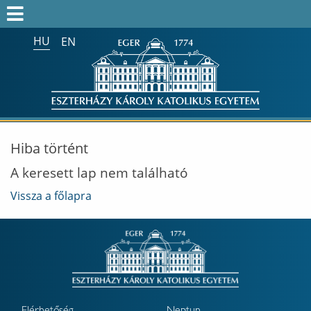
HU
EN
Keresés az egész honlapon:
FELVÉTELIZŐK
FELVETTEK
HALLGATÓK
Hiba történt
ALUMNI
A keresett lap nem található
MUNKATÁRSAKNAK
Vissza a főlapra
ONK2026
HTOTDK2027