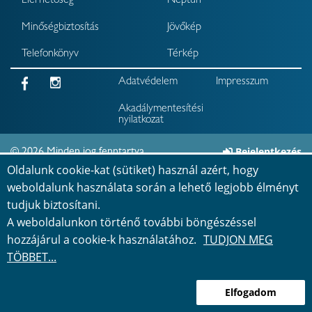
Elérhetőség
Neptun
Minőségbiztosítás
Jövőkép
Telefonkönyv
Térkép
Adatvédelem
Impresszum
Akadálymentesítési
nyilatkozat
Bejelentkezés
©
2026
Minden jog fenntartva
Oldalunk cookie-kat (sütiket) használ azért, hogy
weboldalunk használata során a lehető legjobb élményt
tudjuk biztosítani.
A weboldalunkon történő további böngészéssel
hozzájárul a cookie-k használatához.
TUDJON MEG
TÖBBET...
Elfogadom