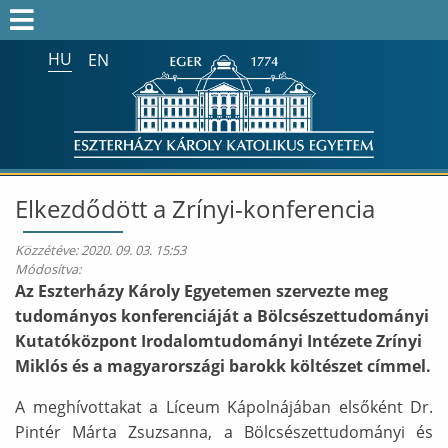
HU
EN
Keresés az egész honlapon:
FELVÉTELIZŐK
FELVETTEK
HALLGATÓK
Elkezdődött a Zrínyi-konferencia
ALUMNI
Közzétéve:
2020. 09. 03. 15:53
MUNKATÁRSAKNAK
Módosítva:
Az Eszterházy Károly Egyetemen szervezte meg
ONK2026
tudományos konferenciáját a Bölcsészettudományi
Kutatóközpont Irodalomtudományi Intézete Zrínyi
HTOTDK2027
Miklós és a magyarországi barokk költészet címmel.
A meghívottakat a Líceum Kápolnájában elsőként Dr.
Pintér Márta Zsuzsanna, a Bölcsészettudományi és