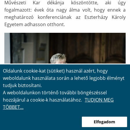
Művészeti Kar dékánja köszöntötte, aki úgy
fogalmazott: évek óta nagy álma volt, hogy ennek a
meghatározó konferenciának az Eszterházy Károly
Egyetem adhasson otthont.
Oldalunk cookie-kat (sütiket) használ azért, hogy
weboldalunk használata során a lehető legjobb élményt
tudjuk biztosítani.
A weboldalunkon történő további böngészéssel
hozzájárul a cookie-k használatához.
TUDJON MEG
TÖBBET...
Az egyetem rektora, Dr. Pajtókné Dr. Tari Ilona
Elfogadom
köszöntőjében a 18. századi Eger kulturális és szellemi