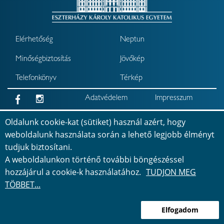
Elérhetőség
Neptun
Minőségbiztosítás
Jövőkép
Telefonkönyv
Térkép
Adatvédelem
Impresszum
Akadálymentesítési
Oldalunk cookie-kat (sütiket) használ azért, hogy
nyilatkozat
weboldalunk használata során a lehető legjobb élményt
tudjuk biztosítani.
Bejelentkezés
©
2026
Minden jog fenntartva
A weboldalunkon történő további böngészéssel
hozzájárul a cookie-k használatához.
TUDJON MEG
TÖBBET...
Elfogadom