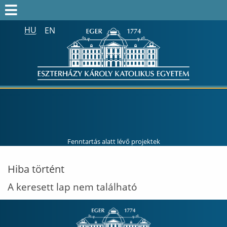
HU
EN
Keresés az egész honlapon:
FELVÉTELIZŐK
FELVETTEK
HALLGATÓK
ALUMNI
MUNKATÁRSAKNAK
Fenntartás alatt lévő projektek
ONK2026
Hiba történt
HTOTDK2027
A keresett lap nem található