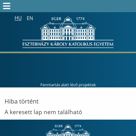
HU
EN
Keresés az egész honlapon:
FELVÉTELIZŐK
FELVETTEK
HALLGATÓK
ALUMNI
MUNKATÁRSAKNAK
Fenntartás alatt lévő projektek
ONK2026
Hiba történt
HTOTDK2027
A keresett lap nem található