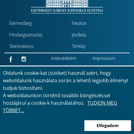
Elérhetőség
Neptun
Minőségbiztosítás
Jövőkép
Telefonkönyv
Térkép
Adatvédelem
Impresszum
Akadálymentesítési
Oldalunk cookie-kat (sütiket) használ azért, hogy
nyilatkozat
weboldalunk használata során a lehető legjobb élményt
tudjuk biztosítani.
Bejelentkezés
©
2026
Minden jog fenntartva
A weboldalunkon történő további böngészéssel
hozzájárul a cookie-k használatához.
TUDJON MEG
TÖBBET...
Elfogadom