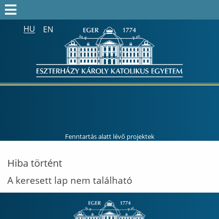
HU
EN
Keresés az egész honlapon:
FELVÉTELIZŐK
FELVETTEK
HALLGATÓK
ALUMNI
MUNKATÁRSAKNAK
Fenntartás alatt lévő projektek
ONK2026
Hiba történt
HTOTDK2027
A keresett lap nem található