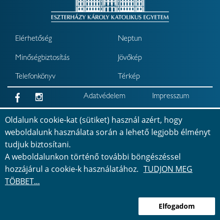
Elérhetőség
Neptun
Minőségbiztosítás
Jövőkép
Telefonkönyv
Térkép
Adatvédelem
Impresszum
Akadálymentesítési
Oldalunk cookie-kat (sütiket) használ azért, hogy
nyilatkozat
weboldalunk használata során a lehető legjobb élményt
tudjuk biztosítani.
Bejelentkezés
©
2026
Minden jog fenntartva
A weboldalunkon történő további böngészéssel
hozzájárul a cookie-k használatához.
TUDJON MEG
TÖBBET...
Elfogadom