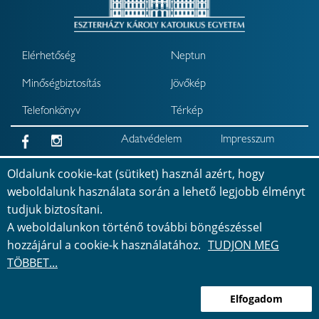
Elérhetőség
Neptun
Minőségbiztosítás
Jövőkép
Telefonkönyv
Térkép
Adatvédelem
Impresszum
Akadálymentesítési
Oldalunk cookie-kat (sütiket) használ azért, hogy
nyilatkozat
weboldalunk használata során a lehető legjobb élményt
tudjuk biztosítani.
Bejelentkezés
©
2026
Minden jog fenntartva
A weboldalunkon történő további böngészéssel
hozzájárul a cookie-k használatához.
TUDJON MEG
TÖBBET...
Elfogadom