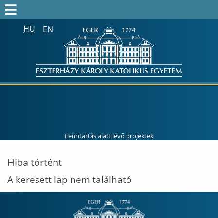
HU
EN
Keresés az egész honlapon:
FELVÉTELIZŐK
FELVETTEK
HALLGATÓK
ALUMNI
MUNKATÁRSAKNAK
Fenntartás alatt lévő projektek
ONK2026
Hiba történt
HTOTDK2027
A keresett lap nem található