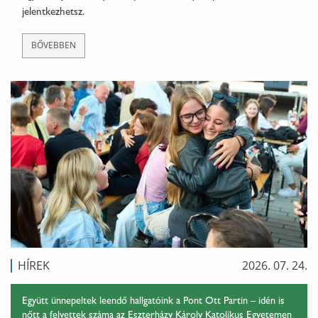
jelentkezhetsz.
BŐVEBBEN
HÍREK
2026. 07. 24.
Együtt ünnepeltek leendő hallgatóink a Pont Ott Partin – idén is
nőtt a felvettek száma az Eszterházy Károly Katolikus Egyetemen