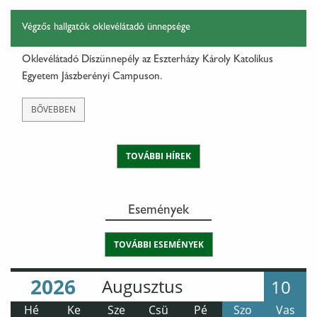
Végzős hallgatók oklevélátadó ünnepsége
Oklevélátadó Díszünnepély az Eszterházy Károly Katolikus
Egyetem Jászberényi Campuson.
BŐVEBBEN
TOVÁBBI HÍREK
Események
TOVÁBBI ESEMÉNYEK
Év
Hónap
:
:
10
Hé
Ke
Sze
Csü
Pé
Szo
Vas