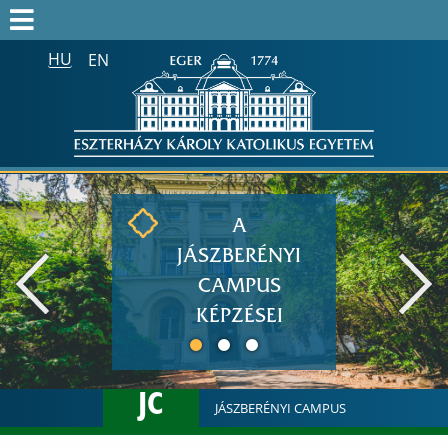
HU
EN
Keresés az egész honlapon:
FELVÉTELIZŐK
FELVETTEK
HALLGATÓK
A
ALUMNI
JÁSZBERÉNYI
MUNKATÁRSAKNAK
CAMPUS
ONK2026
KÉPZÉSEI
HTOTDK2027
JC
JÁSZBERÉNYI CAMPUS