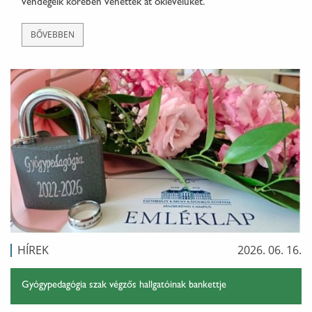
vendégeik körében vehették át oklevelüket.
BŐVEBBEN
HÍREK
2026. 06. 16.
Gyógypedagógia szak végzős hallgatóinak bankettje