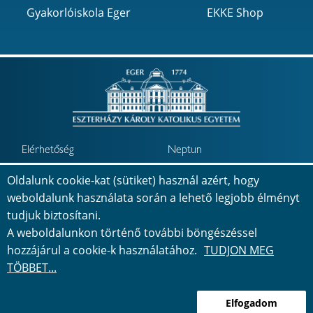
Gyakorlóiskola Eger
EKKE Shop
Elérhetőség
Neptun
Minőségbiztosítás
Jövőkép
Oldalunk cookie-kat (sütiket) használ azért, hogy
weboldalunk használata során a lehető legjobb élményt
Telefonkönyv
Térkép
tudjuk biztosítani.
A weboldalunkon történő további böngészéssel
Adatvédelem
Impresszum
hozzájárul a cookie-k használatához.
TUDJON MEG
Akadálymentesítési
TÖBBET...
nyilatkozat
Bejelentkezés
Elfogadom
©
2026
Minden jog fenntartva