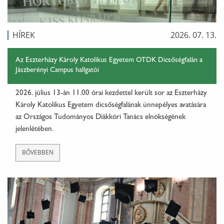
HÍREK
2026. 07. 13.
Az Eszterházy Károly Katolikus Egyetem OTDK Dicsőségfalán a
Jászberényi Campus hallgatói
2026. július 13-án 11.00 órai kezdettel került sor az Eszterházy
Károly Katolikus Egyetem dicsőségfalának ünnepélyes avatására
az Országos Tudományos Diákköri Tanács elnökségének
jelenlétében.
BŐVEBBEN