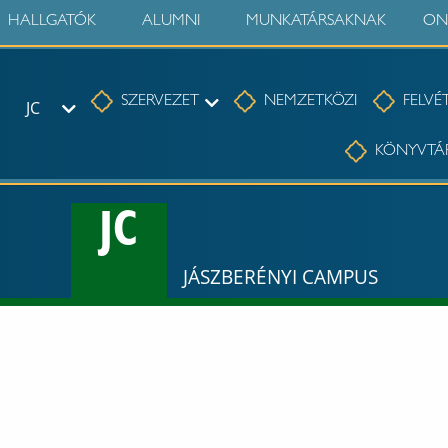
HALLGATÓK
ALUMNI
MUNKATÁRSAKNAK
ON
Szervezet
SZERVEZET
NEMZETKÖZI
FELVÉT
JC
JC
KÖNYVTÁ
JC
JÁSZBERÉNYI CAMPUS