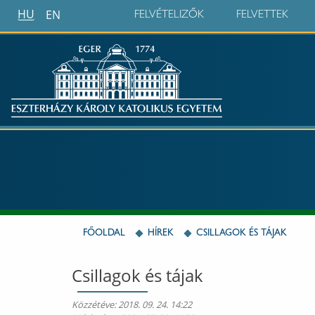
HU
EN
FELVÉTELIZŐK
FELVETTEK
FŐOLDAL
HÍREK
CSILLAGOK ÉS TÁJAK
Csillagok és tájak
Közzétéve:
2018. 09. 24. 14:22