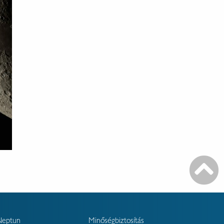
Neptun
Minőségbiztosítás