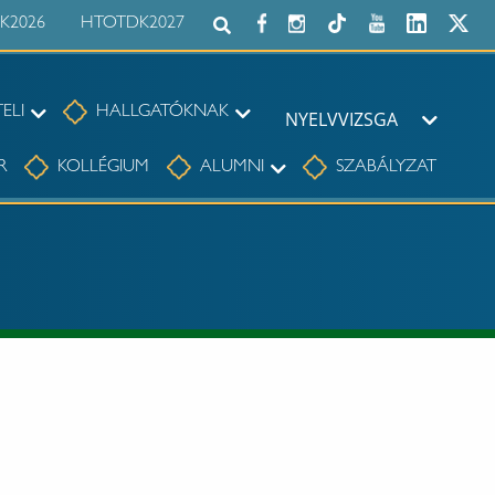
K2026
HTOTDK2027
Keresés az egész honlapon:
Felvételi
Hallgatóknak
ELI
HALLGATÓKNAK
NYELVVIZSGA
Nyelvvi
Alumni
R
KOLLÉGIUM
ALUMNI
SZABÁLYZAT