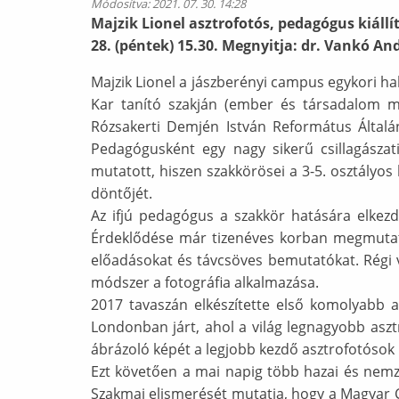
Módosítva:
2021. 07. 30. 14:28
Majzik Lionel asztrofotós, pedagógus kiáll
28. (péntek) 15.30. Megnyitja: dr. Vankó An
Majzik Lionel a jászberényi campus egykori h
Kar tanító szakján (ember és társadalom műv
Rózsakerti Demjén István Református Általá
Pedagógusként egy nagy sikerű csillagászat
mutatott, hiszen szakkörösei a 3-5. osztály
döntőjét.
Az ifjú pedagógus a szakkör hatására elkezdte
Érdeklődése már tizenéves korban megmutatko
előadásokat és távcsöves bemutatókat. Régi 
módszer a fotográfia alkalmazása.
2017 tavaszán elkészítette első komolyabb a
Londonban járt, ahol a világ legnagyobb aszt
ábrázoló képét a legjobb kezdő asztrofotósok 
Ezt követően a mai napig több hazai és nemze
Szakmai elismerését mutatja, hogy a Magyar C