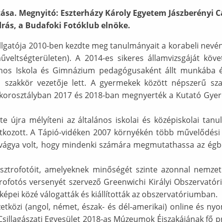
ítása. Megnyitó: Eszterházy Károly Egyetem Jászberényi 
drás, a Budafoki Fotóklub elnöke.
allgatója 2010-ben kezdte meg tanulmányait a korabeli nevén
eltségterületen). A 2014-es sikeres államvizsgáját köve
nos Iskola és Gimnázium pedagógusaként állt munkába és
i szakkör vezetője lett. A gyermekek között népszerű s
os korosztályban 2017 és 2018-ban megnyerték a Kutató G
 újra mélyíteni az általános iskolai és középiskolai tanulm
zott. A Tápió-vidéken 2007 környékén több művelődési há
vágya volt, hogy mindenki számára megmutathassa az égbo
sztrofotóit, amelyeknek minőségét szinte azonnal nemzet
rofotós versenyét szervező Greenwichi Királyi Obszervató
képei közé válogatták és kiállították az obszervatóriumban.
tközi (angol, német, észak- és dél-amerikai) online és ny
sillagászati Egyesület 2018-as Múzeumok Éjszakájának fő 