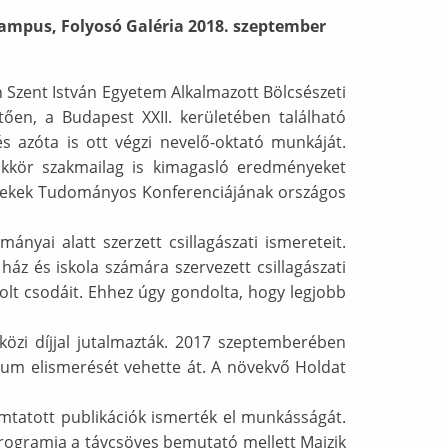
Campus, Folyosó Galéria 2018. szeptember
 Szent István Egyetem Alkalmazott Bölcsészeti
tően, a Budapest XXII. kerületében található
 azóta is ott végzi nevelő-oktató munkáját.
zakkör szakmailag is kimagasló eredményeket
yerekek Tudományos Konferenciájának országos
ányai alatt szerzett csillagászati ismereteit.
z és iskola számára szervezett csillagászati
lt csodáit. Ehhez úgy gondolta, hogy legjobb
közi díjjal jutalmazták. 2017 szeptemberében
rium elismerését vehette át. A növekvő Holdat
omtatott publikációk ismerték el munkásságát.
programja a távcsöves bemutató mellett Majzik