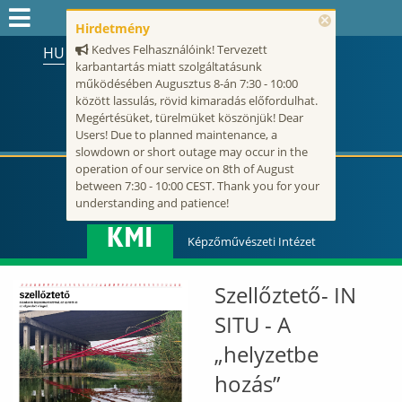
×
Hirdetmény
Kedves Felhasználóink! Tervezett
HU
EN
karbantartás miatt szolgáltatásunk
Keresés az egész honlapon:
működésében Augusztus 8-án 7:30 - 10:00
FELVÉTELIZŐK
között lassulás, rövid kimaradás előfordulhat.
Megértésüket, türelmüket köszönjük! Dear
FELVETTEK
Users! Due to planned maintenance, a
slowdown or short outage may occur in the
HALLGATÓK
operation of our service on 8th of August
between 7:30 - 10:00 CEST. Thank you for your
ALUMNI
understanding and patience!
KMI
MUNKATÁRSAKNAK
Képzőművészeti Intézet
ONK2026
Szellőztető- IN
HTOTDK2027
SITU - A
„helyzetbe
hozás”