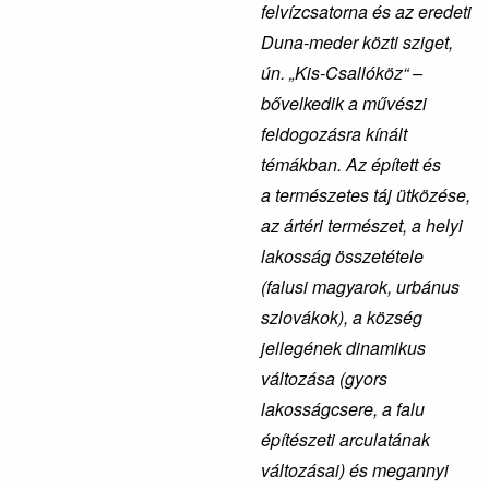
felvízcsatorna és az eredeti
Duna-meder közti sziget,
ún. „Kis-Csallók
öz
“ –
bővelkedik a művészi
feldogozásra kínált
témákban. Az épített és
a természetes táj ütközése,
az ártéri természet, a helyi
lakosság összetétele
(falusi magyarok, urbánus
szlovákok), a község
jellegének dinamikus
változása (gyors
lakosságcsere, a falu
építészeti arculatának
változásai) és megannyi