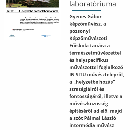
laboratóriuma
Gyenes Gábor
képzőművész, a
pozsonyi
Képzőművészeti
Főiskola tanára a
természetművészettel
és helyspecifikus
művészettel foglalkozó
IN SITU művésztelepről,
a „helyzetbe hozás“
stratégiáiról és
fontosságáról, illetve a
művészközösség
építéséről ad elő, majd
a szót Pálmai László
intermédia művész