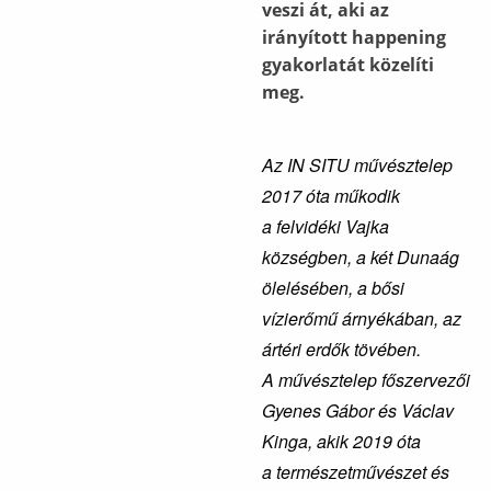
veszi át, aki az
irányított happening
gyakorlatát közelíti
meg.
.
Az IN SITU művésztelep
2017 óta műkodik
a felvidéki Vajka
községben, a két Dunaág
ölelésében, a bősi
vízierőmű árnyékában, az
ártéri erdők tövében.
A művésztelep főszervezői
Gyenes Gábor és Václav
Kinga, akik 2019 óta
a természetművészet és