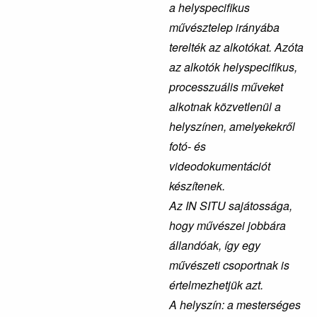
a helyspecifikus
művésztelep irányába
terelték az alkotókat. Azóta
az alkotók helyspecifikus,
processzu
ális műveket
alkotnak közvetlenül a
helyszínen, amelyekekről
fotó- és
videodokumentációt
készítenek.
Az IN SITU sajátossága,
hogy művészei jobbára
állandóak, így egy
művészeti csoportnak is
értelmezhetjük azt.
A helyszín: a mesterséges