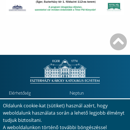
Elérhetőség
Neptun
Oldalunk cookie-kat (sütiket) használ azért, hogy
Minőségbiztosítás
Jövőkép
weboldalunk használata során a lehető legjobb élményt
Telefonkönyv
Térkép
tudjuk biztosítani.
A weboldalunkon történő további böngészéssel
Adatvédelem
Impresszum