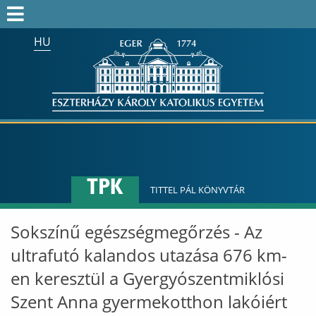
HU
Keresés az egész honlapon:
FELVÉTELIZŐK
FELVETTEK
HALLGATÓK
ALUMNI
TPK
MUNKATÁRSAKNAK
TITTEL PÁL KÖNYVTÁR
ONK2026
Sokszínű egészségmegőrzés - Az
HTOTDK2027
ultrafutó kalandos utazása 676 km-
en keresztül a Gyergyószentmiklósi
Szent Anna gyermekotthon lakóiért