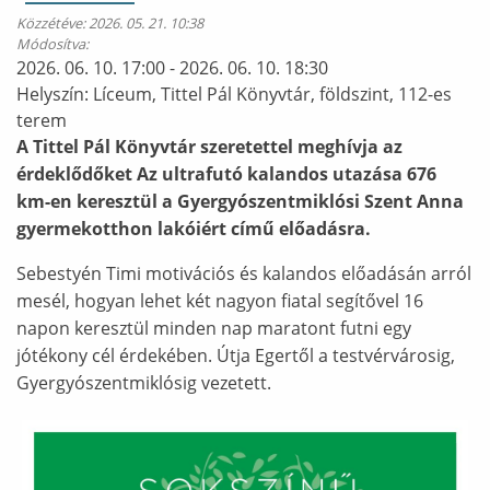
Közzétéve:
2026. 05. 21. 10:38
Módosítva:
2026. 06. 10. 17:00
-
2026. 06. 10. 18:30
Helyszín:
Líceum, Tittel Pál Könyvtár, földszint, 112-es
terem
A Tittel Pál Könyvtár szeretettel meghívja az
érdeklődőket Az ultrafutó kalandos utazása 676
km-en keresztül a Gyergyószentmiklósi Szent Anna
gyermekotthon lakóiért című előadásra.
Sebestyén Timi motivációs és kalandos előadásán arról
mesél, hogyan lehet két nagyon fiatal segítővel 16
napon keresztül minden nap maratont futni egy
jótékony cél érdekében. Útja Egertől a testvérvárosig,
Gyergyószentmiklósig vezetett.
Ábra képaláírással: Az esemény plakátja