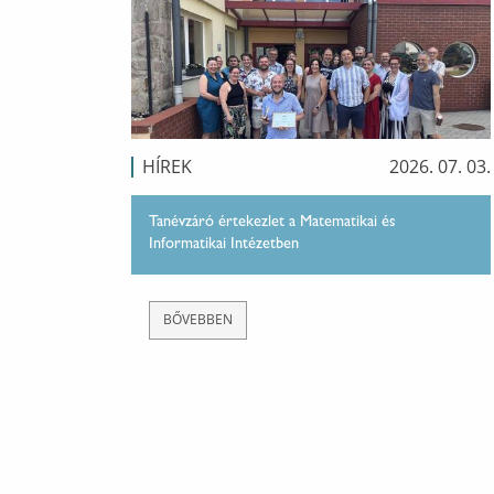
HÍREK
2026. 07. 03.
Tanévzáró értekezlet a Matematikai és
Informatikai Intézetben
BŐVEBBEN