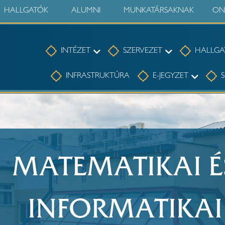
HALLGATÓK
ALUMNI
MUNKATÁRSAKNAK
ON
Intézet
Szervezet
INTÉZET
SZERVEZET
HALLGA
E-jegyze
INFRASTRUKTÚRA
E-JEGYZET
S
MATEMATIKAI É
INFORMATIKAI