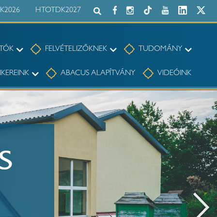
K2026
HTOTDK2027
Keresés az egész honlapon:
Hallgatók
Felvételizőknek
Tudom
TÓK
FELVÉTELIZŐKNEK
TUDOMÁNY
t
Sikereink
IKEREINK
ABACUS ALAPÍTVÁNY
VIDEÓINK
S