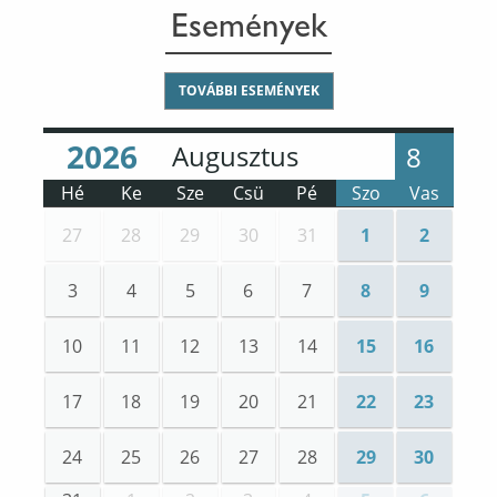
Események
TOVÁBBI ESEMÉNYEK
Év
Hónap
:
:
8
Hé
Ke
Sze
Csü
Pé
Szo
Vas
27
28
29
30
31
1
2
3
4
5
6
7
8
9
10
11
12
13
14
15
16
17
18
19
20
21
22
23
24
25
26
27
28
29
30