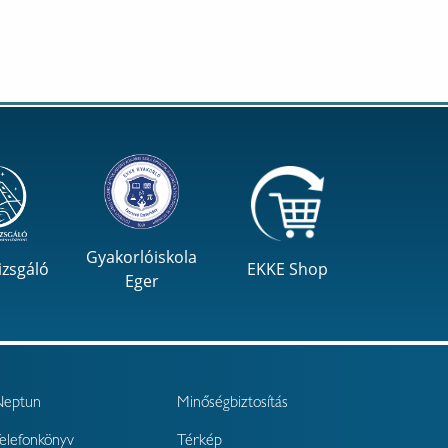
Gyakorlóiskola
izsgáló
EKKE Shop
Eger
Neptun
Minőségbiztosítás
elefonkönyv
Térkép