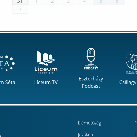
31
1
2
3
4
5
6
7
Eszterházy
um Séta
Líceum TV
Csillagv
Podcast
Elérhetőség
Jövőkép
T