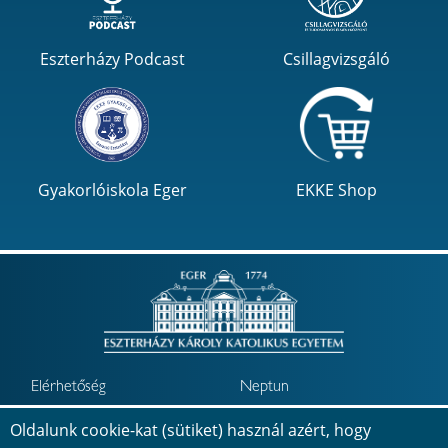
Eszterházy Podcast
Csillagvizsgáló
Gyakorlóiskola Eger
EKKE Shop
Elérhetőség
Neptun
Minőségbiztosítás
Jövőkép
Oldalunk cookie-kat (sütiket) használ azért, hogy