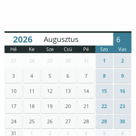
Év
Hónap
:
:
6
Hé
Ke
Sze
Csü
Pé
Szo
Vas
27
28
29
30
31
1
2
3
4
5
6
7
8
9
10
11
12
13
14
15
16
17
18
19
20
21
22
23
24
25
26
27
28
29
30
31
1
2
3
4
5
6