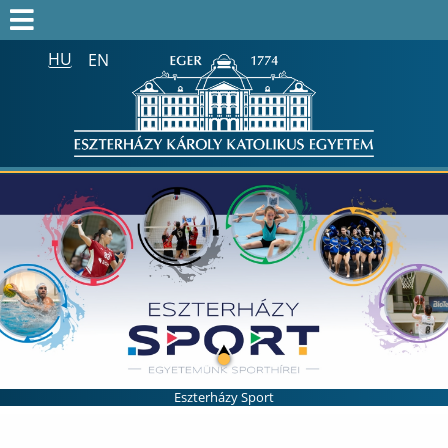
HU
EN
Keresés az egész honlapon:
FELVÉTELIZŐK
FELVETTEK
HALLGATÓK
ALUMNI
MUNKATÁRSAKNAK
ONK2026
HTOTDK2027
Eszterházy Sport