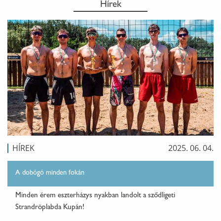
Hírek
HÍREK
2025. 06. 04.
A dobógó minden fokán
Minden érem eszterházys nyakban landolt a sződligeti
Strandröplabda Kupán!