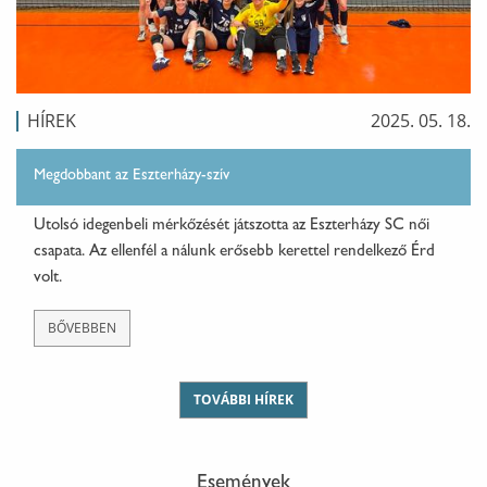
HÍREK
2025. 05. 18.
Megdobbant az Eszterházy-szív
Utolsó idegenbeli mérkőzését játszotta az Eszterházy SC női
csapata. Az ellenfél a nálunk erősebb kerettel rendelkező Érd
volt.
BŐVEBBEN
TOVÁBBI HÍREK
Események