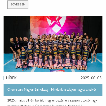
BŐVEBBEN
HÍREK
2025. 06. 03.
Cheerstars Magyar Bajnokság - Mindenki a talajon hagyta a szívét
2025. május 31-én került megrendezésre a szezon utolsó nagy