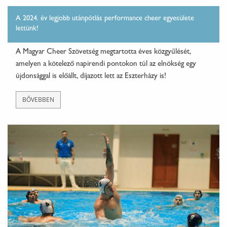
A 2024. év legjobb utánpótlás performance cheer egyesülete
lettünk!
A Magyar Cheer Szövetség megtartotta éves közgyűlését,
amelyen a kötelező napirendi pontokon túl az elnökség egy
újdonsággal is előállt, díjazott lett az Eszterházy is!
BŐVEBBEN