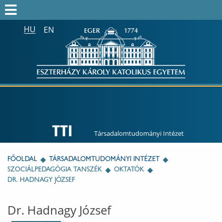
HU
EN
Keresés az egész honlapon:
FELVÉTELIZŐK
FELVETTEK
HALLGATÓK
ALUMNI
TTI
MUNKATÁRSAKNAK
Társadalomtudományi Intézet
ONK2026
FŐOLDAL
TÁRSADALOMTUDOMÁNYI INTÉZET
SZOCIÁLPEDAGÓGIA TANSZÉK
OKTATÓK
HTOTDK2027
DR. HADNAGY JÓZSEF
Dr. Hadnagy József