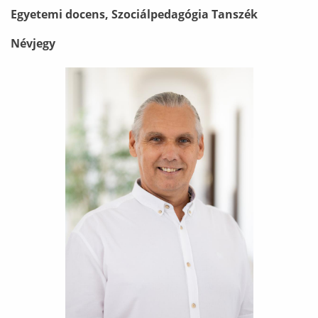
Egyetemi docens, Szociálpedagógia Tanszék
Névjegy
Ábra képaláírással: Hadnagy József