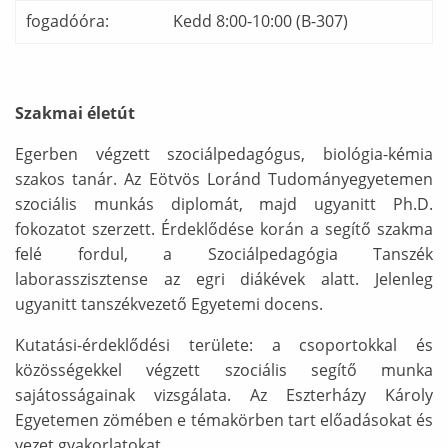
fogadóóra:
Kedd 8:00-10:00 (B-307)
Szakmai életút
Egerben végzett szociálpedagógus, biológia-kémia
szakos tanár. Az Eötvös Loránd Tudományegyetemen
szociális munkás diplomát, majd ugyanitt Ph.D.
fokozatot szerzett. Érdeklődése korán a segítő szakma
felé fordul, a Szociálpedagógia Tanszék
laborasszisztense az egri diákévek alatt. Jelenleg
ugyanitt tanszékvezető Egyetemi docens.
Kutatási-érdeklődési területe: a csoportokkal és
közösségekkel végzett szociális segítő munka
sajátosságainak vizsgálata. Az Eszterházy Károly
Egyetemen zömében e témakörben tart előadásokat és
vezet gyakorlatokat.