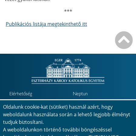
***
Publikációs listája megtekinthető itt
Elérhetőség
Neptun
Oldalunk cookie-kat (sütiket) használ azért, hogy
Minőségbiztosítás
Jövőkép
weboldalunk használata során a lehető legjobb élményt
Telefonkönyv
Térkép
tudjuk biztosítani.
A weboldalunkon történő további böngészéssel
Adatvédelem
Impresszum